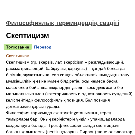
Философиялық терминдердің сөздігі
Скептицизм
Толкование
Перевод
Скептицизм
Скептицизм (гр. skepsis, лат. skepticism – разглядывающий,
рассматривающий: байқаушы, қараушы) – қандай болса да
білімнің ақиқаттығына, сол сияқты объективтік шындықты тану
мүмкіншілігінің өзіне күмән білдіретін, осы немесе басқа
мәселелер бойынша пікірлердің үзілді – кесілділік және бір
мағыналылығымен (категоричность и однозначность суждений)
келіспейтіндік философиялық позиция. Бұл позиция
догматизмге қарсы тұрады.
Философия тарихында скептиктік ұстанымның терең
тамырлары бар. Оның көріністерін үнділік упанишадаларда
кездестіруге болады. Грек философиясында скептицизм
бағыты қалыптасты (негізін қалаушы Пиррон) және ол элеаттар,