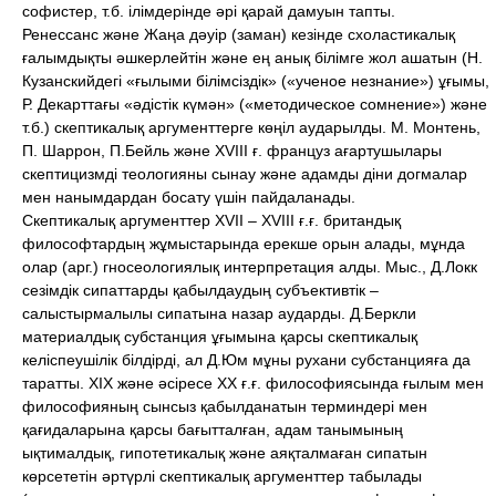
софистер, т.б. ілімдерінде әрі қарай дамуын тапты.
Ренессанс және Жаңа дәуір (заман) кезінде схоластикалық
ғалымдықты әшкерлейтін және ең анық білімге жол ашатын (Н.
Кузанскийдегі «ғылыми білімсіздік» («ученое незнание») ұғымы,
Р. Декарттағы «әдістік күмән» («методическое сомнение») және
т.б.) скептикалық аргументтерге көңіл аударылды. М. Монтень,
П. Шаррон, П.Бейль және XVIII ғ. француз ағартушылары
скептицизмді теологияны сынау және адамды діни догмалар
мен нанымдардан босату үшін пайдаланады.
Скептикалық аргументтер XVII – XVIII ғ.ғ. британдық
философтардың жұмыстарында ерекше орын алады, мұнда
олар (арг.) гносеологиялық интерпретация алды. Мыс., Д.Локк
сезімдік сипаттарды қабылдаудың субъективтік –
салыстырмалылы сипатына назар аударды. Д.Беркли
материалдық субстанция ұғымына қарсы скептикалық
келіспеушілік білдірді, ал Д.Юм мұны рухани субстанцияға да
таратты. XIX және әсіресе XX ғ.ғ. философиясында ғылым мен
философияның сынсыз қабылданатын терминдері мен
қағидаларына қарсы бағытталған, адам танымының
ықтималдық, гипотетикалық және аяқталмаған сипатын
көрсететін әртүрлі скептикалық аргументтер табылады