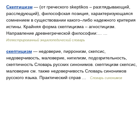
Скептицизм
— (от греческого skeptikos – разглядывающий,
расследующий), философская позиция, характеризующаяся
сомнением в существовании какого–либо надежного критерия
истины. Крайняя форма скептицизма – агностицизм.
Направление древнегреческой философии:… …
Иллюстрированный энциклопедический словарь
скептицизм
— недоверие, пирронизм, скепсис,
недоверчивость, маловерие, нигилизм, подозрительность,
скептичность Словарь русских синонимов. скептицизм скепсис,
маловерие см. также недоверчивость Словарь синонимов
русского языка. Практический справ …
Словарь синонимов