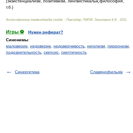
(экзистенциализм, позитивизм, лингвистикалық философия,
т.б.)
Философиялық терминдердің сөздігі. - Павлодар: ПМПИ
.
Зағыпаров Қ.Ф.
.
2011
.
Игры ⚽
Нужен реферат?
Синонимы
:
маловерие
,
недоверие
,
недоверчивость
,
нигилизм
,
пирронизм
,
подозрительность
,
скепсис
,
скептичность
Синергетика
Славянофильдік